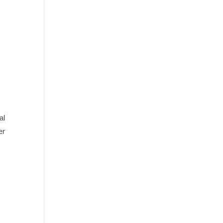
al
er