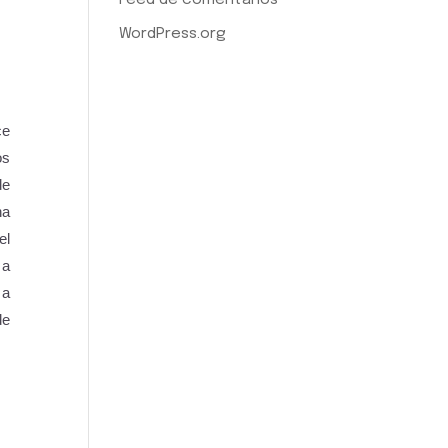
WordPress.org
ce
os
de
na
el
 a
 a
de