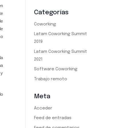
en
Categorías
te
de
Coworking
de
Latam Coworking Summit
mo
2019
Latam Coworking Summit
la
2021
na
Software Coworking
 y
Trabajo remoto
do
Meta
Acceder
Feed de entradas
Feed de comentarios