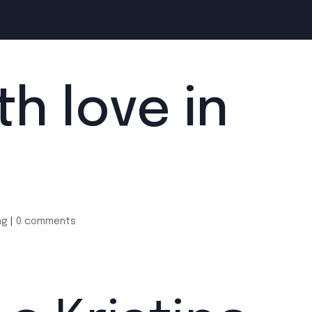
h love in
ng
|
0 comments